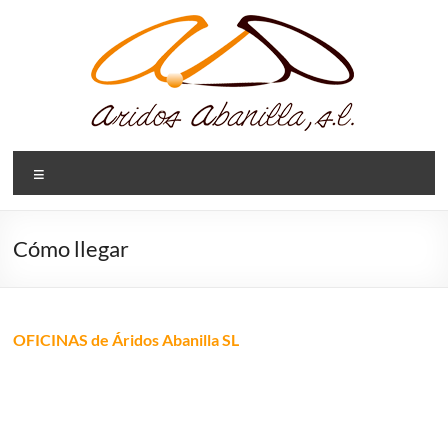
Saltar
al
contenido
Aridos
Menú
Abanilla,
SL
Cómo llegar
Extracción,
triturado,
procesado
OFICINAS de Áridos Abanilla SL
y
suministro
de
áridos.