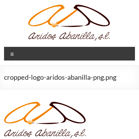
Saltar
al
contenido
Aridos
Menú
Abanilla,
SL
cropped-logo-aridos-abanilla-png.png
Extracción,
triturado,
procesado
y
suministro
de
áridos.